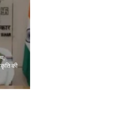
्म,
वीकृति की