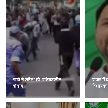
गोदी से लठैत भये, पब्लिक लीने
राजद में घ
दौड़ाय!
विधायकों
Amit Lekh
Amit Le