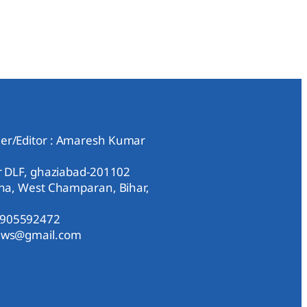
er/Editor : Amaresh Kumar
ar DLF, ghaziabad-201102
aha, West Champaran, Bihar,
9905592472
news@gmail.com