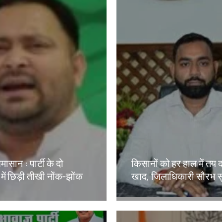
मासान : पार्टी के दो
किसानों को हर हाल में तय 
 में छिड़ी तीखी नोंक-झोंक
खाद, जिलाधिकारी सौरभ स
kh
Amit Lekh