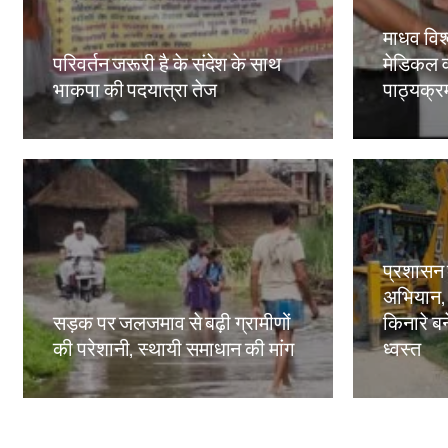
माधव विश्
परिवर्तन जरूरी है के संदेश के साथ
मेडिकल व
भाकपा की पदयात्रा तेज
पाठ्यक्रमो
Amit Lekh
Amit Le
प्रशासन
अभियान,
सड़क पर जलजमाव से बढ़ी ग्रामीणों
किनारे बन
की परेशानी, स्थायी समाधान की मांग
ध्वस्त
Amit Lekh
Amit Le