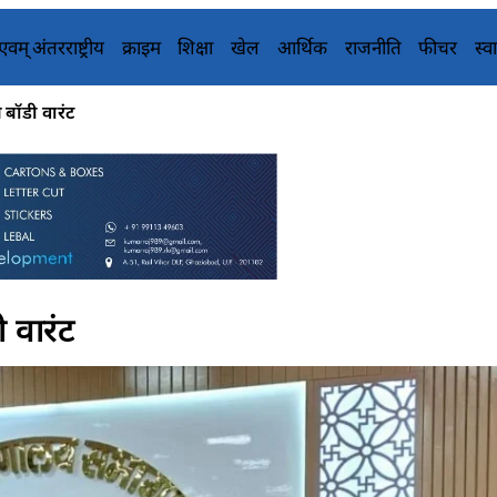
य एवम् अंतरराष्ट्रीय
क्राइम
शिक्षा
खेल
आर्थिक
राजनीति
फीचर
स्वा
 बॉडी वारंट
 वारंट