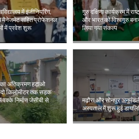
वविद्यालय में इंजीनियरिंग,
गुरु दक्षिणा कार्यक्रम में राष्
 मैनेजमेंट सहित प्रोफेशनल
और भारत को विश्वगुरु बना
ं में प्रवेश शुरू
लिया गया संकल्प
kh
Amit Lekh
 का अतिक्रमण हटाओ
 दो किलोमीटर तक सड़क
े पक्के निर्माण जेसीबी से
मढ़ौरा और सोनपुर अनुमंड
अस्पताल में शुरू हुई डायल
kh
Amit Lekh