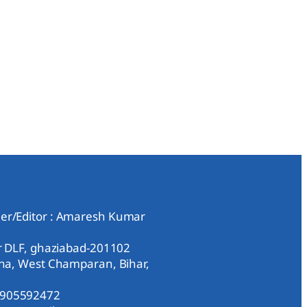
er/Editor : Amaresh Kumar
ar DLF, ghaziabad-201102
aha, West Champaran, Bihar,
9905592472