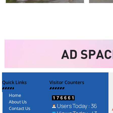
Amit Lekh
Amit Le
Quick Links
Visitor Counters
Home
About Us
Users Today : 36
Contact Us