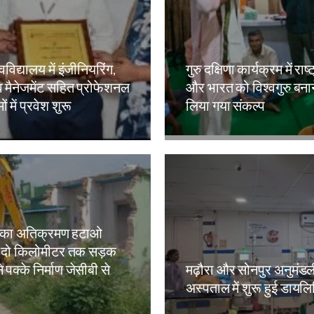
वविद्यालय में इंजीनियरिंग,
गुरु दक्षिणा कार्यक्रम में राष्
 मैनेजमेंट सहित प्रोफेशनल
और भारत को विश्वगुरु बना
ं में प्रवेश शुरू
लिया गया संकल्प
kh
Amit Lekh
 का अतिक्रमण हटाओ
 दो किलोमीटर तक सड़क
े पक्के निर्माण जेसीबी से
मढ़ौरा और सोनपुर अनुमंड
अस्पताल में शुरू हुई डायल