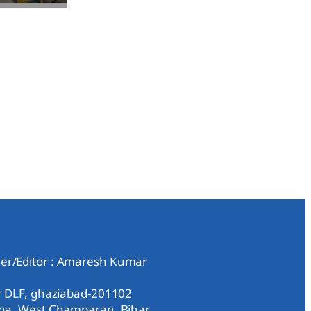
er/Editor : Amaresh Kumar
ar DLF, ghaziabad-201102
aha, West Champaran, Bihar,