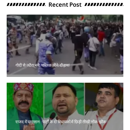
Recent Post
गोदी से लठैत भये, पब्लिक लीने दौड़ाय!
Amit Lekh
राजद में घमासान : पार्टी के दो विधायकों में छिड़ी तीखी नोंक-झोंक