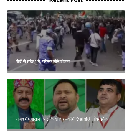
गोदी से लठैत भये, पब्लिक लीने दौड़ाय!
Amit Lekh
राजद में घमासान : पार्टी के दो विधायकों में छिड़ी तीखी नोंक-झोंक
Amit Lekh