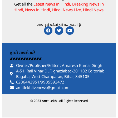
Get all the
Latest News in Hindi, Breaking News in
Hindi, News in Hindi, Hindi News Live, Hindi News.
आप हमें फॉलो भी कर सकते है
हमसे सम्पर्क करें
Owner/Publisher/Editor : Amaresh Kumar Singh
A-51, Rail Vihar DLF, ghaziabad-201102 Editorial:
Bagaha, West Champaran, Bihar, 845105
6206442951/9905592472
amitlekhlivenews@gmail.com
© 2023 Amit Lekh . All Rights Reserved