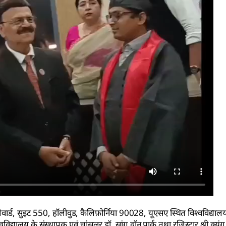
्ड, सुइट 550, हॉलीवुड, कैलिफ़ोर्निया 90028, यूएसए स्थित विश्वविद्यालय
िद्यालय के संस्थापक एवं चांसलर डॉ. सांग वॉन पार्क तथा रजिस्ट्रार श्री क्युं