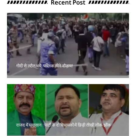
Recent Post
गोदी से लठैत भये, पब्लिक लीने दौड़ाय!
Amit Lekh
राजद में घमासान : पार्टी के दो विधायकों में छिड़ी तीखी नोंक-झोंक
Amit Lekh