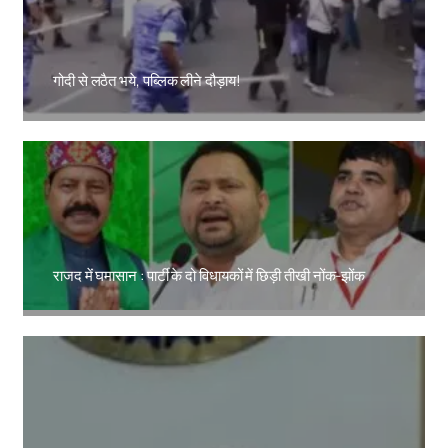
गोदी से लठैत भये, पब्लिक लीने दौड़ाय!
Amit Lekh
राजद में घमासान : पार्टी के दो विधायकों में छिड़ी तीखी नोंक-झोंक
Amit Lekh