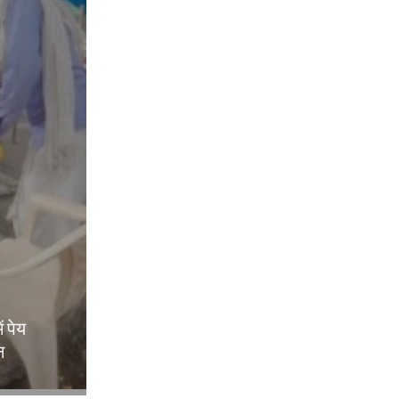
ं पेय
न