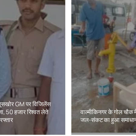
ं घूसखोर GM पर विजिलेंस
ा, 50 हजार रिश्वत लेते
वाल्मीकिनगर के गोल चौक मे
िरफ्तार
जल-संकट का हुआ समाधा
kh
Amit Lekh