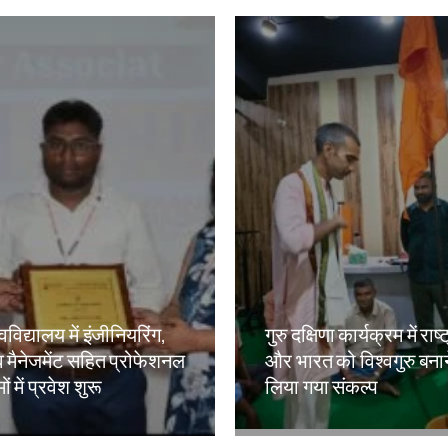
वविद्यालय में इंजीनियरिंग,
गुरु दक्षिणा कार्यक्रम में राष्
 मैनेजमेंट सहित प्रोफेशनल
और भारत को विश्वगुरु बना
ं में प्रवेश शुरू
लिया गया संकल्प
kh
Amit Lekh