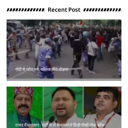
Recent Post
गोदी से लठैत भये, पब्लिक लीने दौड़ाय!
Amit Lekh
राजद में घमासान : पार्टी के दो विधायकों में छिड़ी तीखी नोंक-झोंक