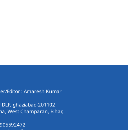
er/Editor : Amaresh Kumar
ar DLF, ghaziabad-201102
aha, West Champaran, Bihar,
9905592472