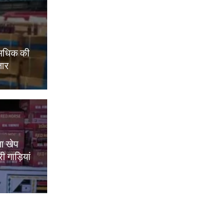
 अधिक की
तार
ा खेप
 गाड़ियां