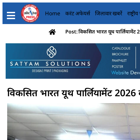
Home
करंट अफेयर्स
जिलावार खबरें
राष्ट्री
Post: विकसित भारत यूथ पार्लियामें
विकसित भारत यूथ पार्लियामेंट 20