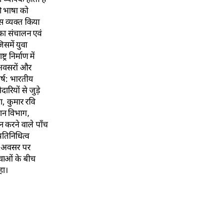
ी भाषा को
स व्यक्त किया
 का संचालन एवं
िसमें युवा
 निर्माण में
ध अवसरों और
्ष: भारतीय
रियों से जुड़े
ा, कुमार रवि
ञान विभाग,
न करने वाले पाँच
रतिनिधित्व
 इस अवसर पर
युवाओं के बीच
हा।