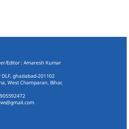
er/Editor : Amaresh Kumar
ar DLF, ghaziabad-201102
aha, West Champaran, Bihar,
9905592472
news@gmail.com