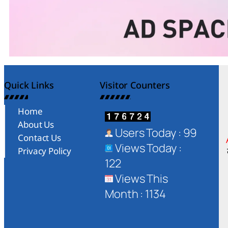
Quick Links
Visitor Counters
Home
About Us
Users Today : 99
Contact Us
Views Today :
Privacy Policy
122
Views This
Month : 1134