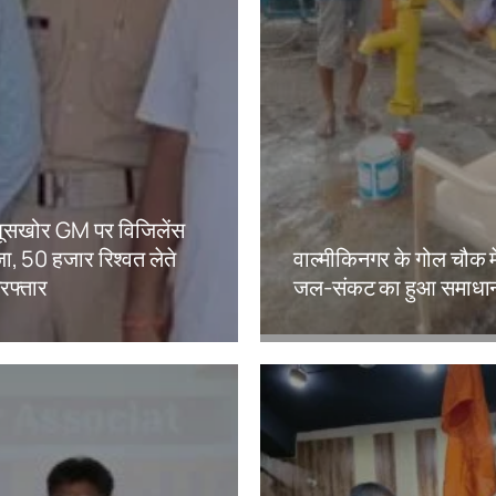
ं घूसखोर GM पर विजिलेंस
ा, 50 हजार रिश्वत लेते
वाल्मीकिनगर के गोल चौक मे
िरफ्तार
जल-संकट का हुआ समाधा
kh
Amit Lekh