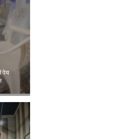
ं पेय
न