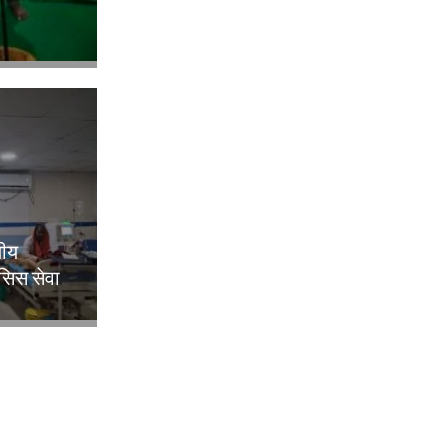
लीय
िसिस सेवा