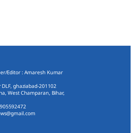
er/Editor : Amaresh Kumar
ar DLF, ghaziabad-201102
aha, West Champaran, Bihar,
9905592472
news@gmail.com