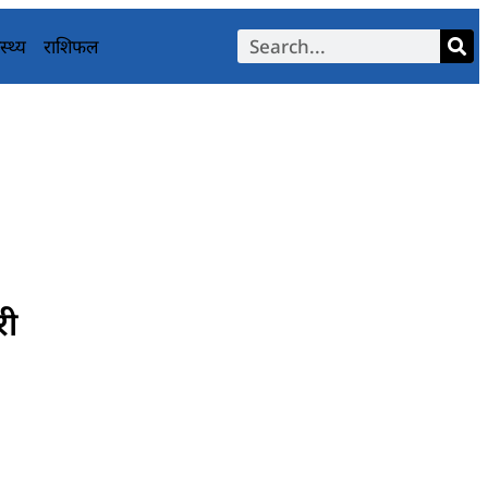
स्थ्य
राशिफल
री