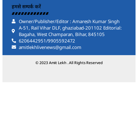
हमसे सम्पर्क करें
Owner/Publisher/Editor : Amaresh Kumar Singh
A-51, Rail Vihar DLF, ghaziabad-201102 Editorial:
Bagaha, West Champaran, Bihar, 845105
6206442951/9905592472
amitlekhlivenews@gmail.com
© 2023 Amit Lekh . All Rights Reserved