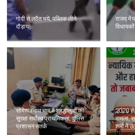
गोदी से लठैत भये, पब्लिक लीने
राजद में घ
दौड़ाय!
विधायकों
Amit Lekh
Amit Le
सोमेश्वरनाथ धाम में श्रद्धालुओं की
2020 से 
सुरक्षा सर्वोच्च प्राथमिकता, पुलिस
मामला, सु
प्रशासन सतर्क
शर्मा ने