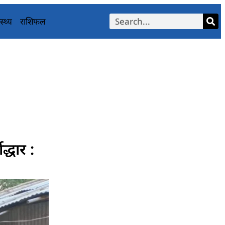
स्थ्य
राशिफल
्धार :