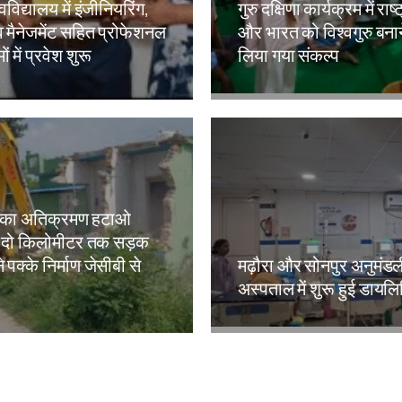
वविद्यालय में इंजीनियरिंग,
गुरु दक्षिणा कार्यक्रम में राष्
 मैनेजमेंट सहित प्रोफेशनल
और भारत को विश्वगुरु बना
ं में प्रवेश शुरू
लिया गया संकल्प
kh
Amit Lekh
 का अतिक्रमण हटाओ
 दो किलोमीटर तक सड़क
े पक्के निर्माण जेसीबी से
मढ़ौरा और सोनपुर अनुमंड
अस्पताल में शुरू हुई डायल
kh
Amit Lekh