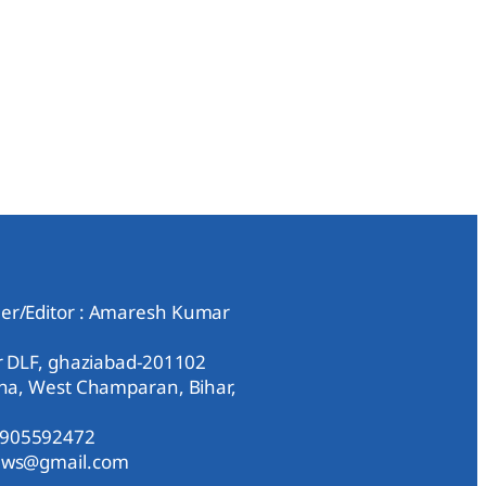
er/Editor : Amaresh Kumar
ar DLF, ghaziabad-201102
aha, West Champaran, Bihar,
9905592472
news@gmail.com