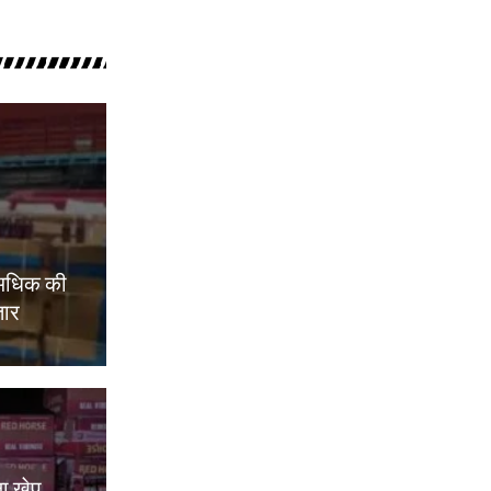
 अधिक की
तार
ा खेप