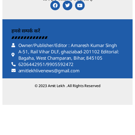
हमसे सम्पर्क करें
Owner/Publisher/Editor : Amaresh Kumar Singh
A-51, Rail Vihar DLF, ghaziabad-201102 Editorial:
Bagaha, West Champaran, Bihar, 845105
6206442951/9905592472
amitlekhlivenews@gmail.com
© 2023 Amit Lekh . All Rights Reserved