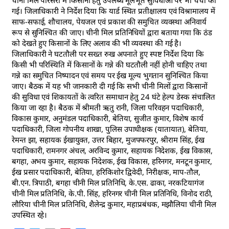
चीनी मिल परिसरों में किसानों हेतु उपलब्ध मूलभूत सुविधाओं पर भी चर्चा की
गई। जिलाधिकारी ने निर्देश दिया कि यार्ड स्थित प्रतीक्षालय एवं विश्रामालय में
साफ-सफाई, शौचालय, पेयजल एवं प्रकाश की समुचित व्यवस्था अनिवार्य
रूप से सुनिश्चित की जाए। चीनी मिल प्रतिनिधियों द्वारा बताया गया कि ठंड
को देखते हुए किसानों के लिए अलाव की भी व्यवस्था की गई है।
जिलाधिकारी ने घटतौली पर सख्त रुख अपनाते हुए स्पष्ट निर्देश दिया कि
किसी भी परिस्थिति में किसानों के गन्ने की घटतौली नहीं होनी चाहिए तथा
गन्ने का समुचित निष्पादन एवं समय पर ईख मूल्य भुगतान सुनिश्चित किया
जाए। बैठक में यह भी जानकारी दी गई कि सभी चीनी मिलों द्वारा किसानों
की सुविधा एवं शिकायतों के त्वरित समाधान हेतु 24 घंटे हेल्प डेस्क संचालित
किया जा रहा है। बैठक में श्रीमती ऋतु रानी, जिला परिवहन पदाधिकारी,
विकास कुमार, अनुमंडल पदाधिकारी, बेतिया, सुजीत कुमार, विशेष कार्य
पदाधिकारी, जिला गोपनीय शाखा, पुलिस उपाधीक्षक (यातायात), बेतिया,
रेमन्त झा, सहायक ईखायुक्त, उत्तर बिहार, मुजफ्फरपुर, श्रीराम सिंह, ईख
पदाधिकारी, रामनगर अंचल, अरविन्द कुमार, सहायक निदेशक, ईख विकास,
बगहा, अभय कुमार, सहायक निदेशक, ईख विकास, हरिनगर, मनटून कुमार,
ईख प्रसार पदाधिकारी, बेतिया, हरिकिशोर द्विवेदी, निरीक्षक, माप-तौल,
बी.एन. त्रिपाठी, बगहा चीनी मिल प्रतिनिधि, के.एस. ढाका, नरकटियागंज
चीनी मिल प्रतिनिधि, के.पी. सिंह, हरिनगर चीनी मिल प्रतिनिधि, विनोद राठी,
लौरिया चीनी मिल प्रतिनिधि, शैलेन्द्र कुमार, महाप्रबंधक, मझौलिया चीनी मिल
उपस्थित रहे।