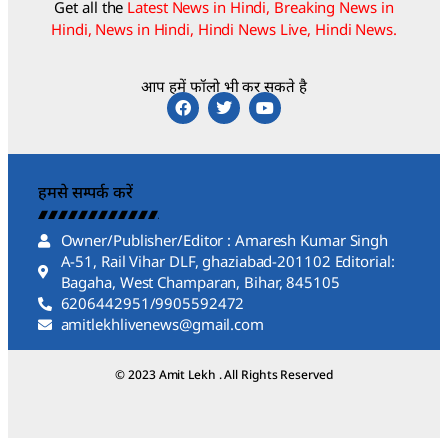
Get all the
Latest News in Hindi, Breaking News in
Hindi, News in Hindi, Hindi News Live, Hindi News.
आप हमें फॉलो भी कर सकते है
हमसे सम्पर्क करें
Owner/Publisher/Editor : Amaresh Kumar Singh
A-51, Rail Vihar DLF, ghaziabad-201102 Editorial:
Bagaha, West Champaran, Bihar, 845105
6206442951/9905592472
amitlekhlivenews@gmail.com
© 2023 Amit Lekh . All Rights Reserved