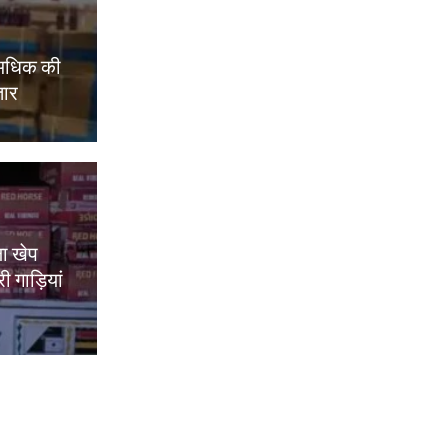
 अधिक की
तार
ा खेप
 गाड़ियां