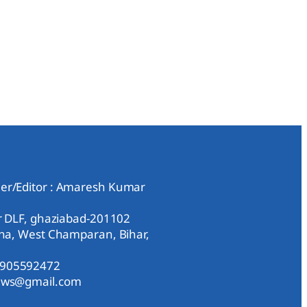
er/Editor : Amaresh Kumar
ar DLF, ghaziabad-201102
aha, West Champaran, Bihar,
9905592472
news@gmail.com