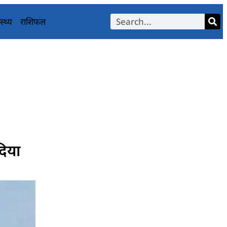
स्थ्य
राशिफल
दिया