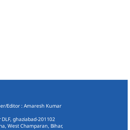
er/Editor : Amaresh Kumar
ar DLF, ghaziabad-201102
aha, West Champaran, Bihar,