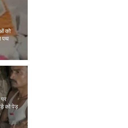
ओं को
े पथ
म पर
़े को पेड़