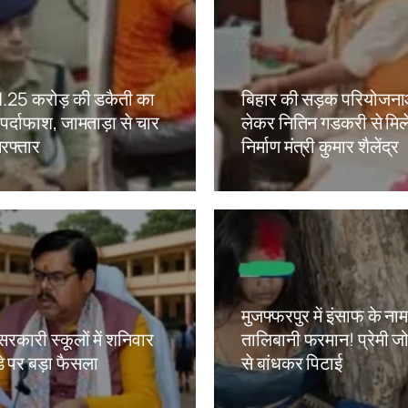
ं 1.25 करोड़ की डकैती का
बिहार की सड़क परियोजना
ं पर्दाफाश, जामताड़ा से चार
लेकर नितिन गडकरी से मिल
रफ्तार
निर्माण मंत्री कुमार शैलेंद्र
kh
Amit Lekh
मुजफ्फरपुर में इंसाफ के ना
सरकारी स्कूलों में शनिवार
तालिबानी फरमान! प्रेमी जोड
े पर बड़ा फैसला
से बांधकर पिटाई
kh
Amit Lekh