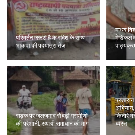
माधव विश्
परिवर्तन जरूरी है के संदेश के साथ
मेडिकल व
भाकपा की पदयात्रा तेज
पाठ्यक्रमो
Amit Lekh
Amit Le
प्रशासन
अभियान,
सड़क पर जलजमाव से बढ़ी ग्रामीणों
किनारे बन
की परेशानी, स्थायी समाधान की मांग
ध्वस्त
Amit Lekh
Amit Le