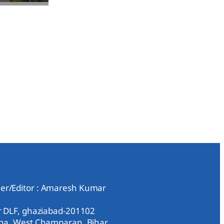
er/Editor : Amaresh Kumar
ar DLF, ghaziabad-201102
aha, West Champaran, Bihar,