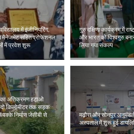
वविद्यालय में इंजीनियरिंग,
गुरु दक्षिणा कार्यक्रम में राष्
 मैनेजमेंट सहित प्रोफेशनल
और भारत को विश्वगुरु बना
ं में प्रवेश शुरू
लिया गया संकल्प
kh
Amit Lekh
 का अतिक्रमण हटाओ
 दो किलोमीटर तक सड़क
े पक्के निर्माण जेसीबी से
मढ़ौरा और सोनपुर अनुमंड
अस्पताल में शुरू हुई डायल
kh
Amit Lekh