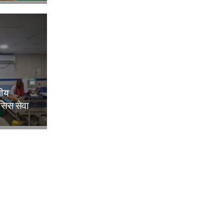
लीय
िसिस सेवा