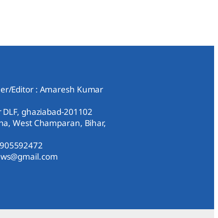
er/Editor : Amaresh Kumar
ar DLF, ghaziabad-201102
aha, West Champaran, Bihar,
9905592472
news@gmail.com