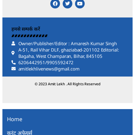
हमसे सम्पर्क करें
Owner/Publisher/Editor : Amaresh Kumar Singh
A-51, Rail Vihar DLF, ghaziabad-201102 Editorial:
Bagaha, West Champaran, Bihar, 845105
6206442951/9905592472
amitlekhlivenews@gmail.com
© 2023 Amit Lekh . All Rights Reserved
Home
करंट अफेयर्स