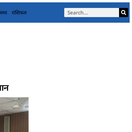
स्थ्य
राशिफल
यान