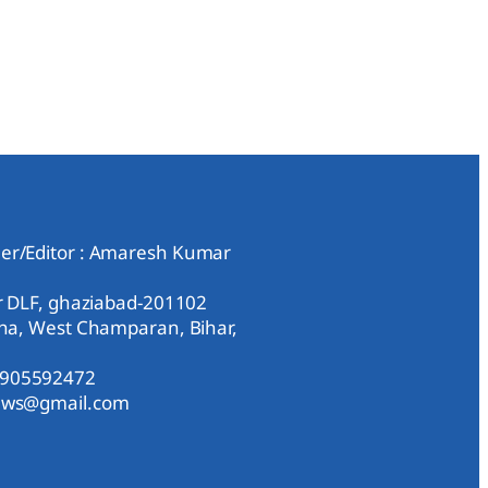
er/Editor : Amaresh Kumar
ar DLF, ghaziabad-201102
aha, West Champaran, Bihar,
9905592472
news@gmail.com