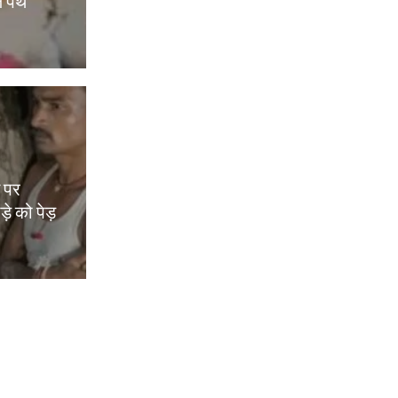
े पथ
म पर
़े को पेड़