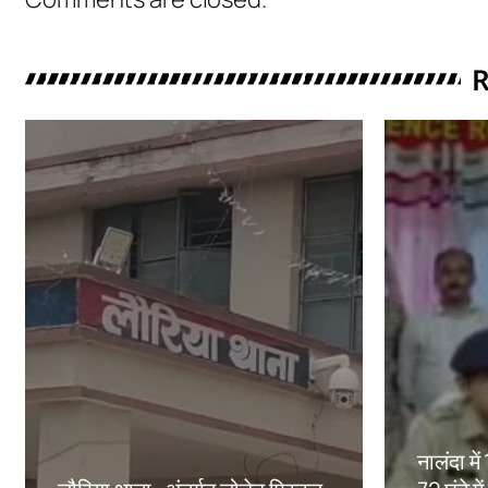
R
नालंदा मे