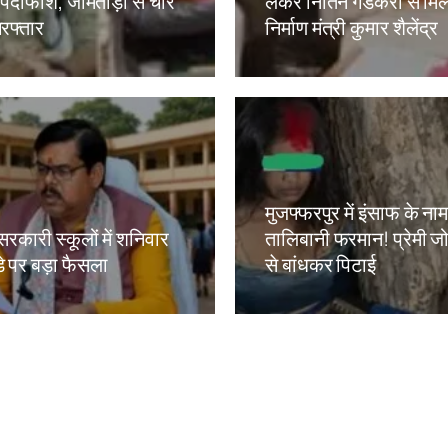
ं पर्दाफाश, जामताड़ा से चार
लेकर नितिन गडकरी से मिल
रफ्तार
निर्माण मंत्री कुमार शैलेंद्र
kh
Amit Lekh
मुजफ्फरपुर में इंसाफ के ना
सरकारी स्कूलों में शनिवार
तालिबानी फरमान! प्रेमी जोड
े पर बड़ा फैसला
से बांधकर पिटाई
kh
Amit Lekh