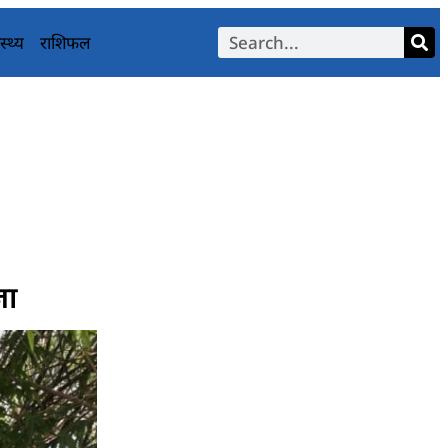
स्थ्य
राशिफल
जा