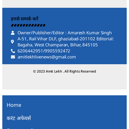
हमसे सम्पर्क करें
Owner/Publisher/Editor : Amaresh Kumar Singh
A-51, Rail Vihar DLF, ghaziabad-201102 Editorial:
Bagaha, West Champaran, Bihar, 845105
6206442951/9905592472
amitlekhlivenews@gmail.com
© 2023 Amit Lekh . All Rights Reserved
Home
करंट अफेयर्स