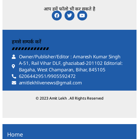
आप हमें फॉलो भी कर सकते है
हमसे सम्पर्क करें
Owner/Publisher/Editor : Amaresh Kumar Singh
A-51, Rail Vihar DLF, ghaziabad-201102 Editorial:
Bagaha, West Champaran, Bihar, 845105
6206442951/9905592472
amitlekhlivenews@gmail.com
© 2023 Amit Lekh . All Rights Reserved
Home