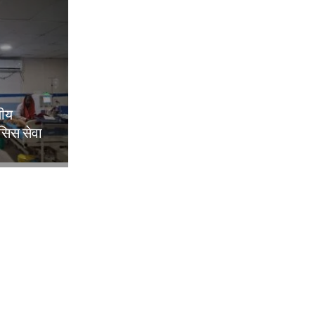
लीय
िसिस सेवा