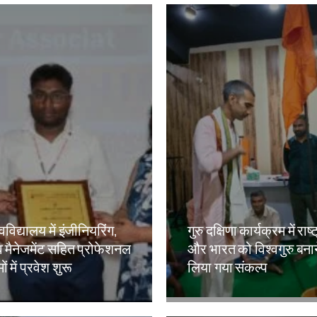
वविद्यालय में इंजीनियरिंग,
गुरु दक्षिणा कार्यक्रम में राष्
 मैनेजमेंट सहित प्रोफेशनल
और भारत को विश्वगुरु बना
ं में प्रवेश शुरू
लिया गया संकल्प
kh
Amit Lekh