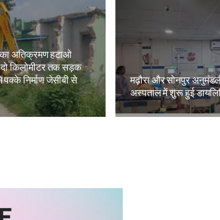
 का अतिक्रमण हटाओ
 दो किलोमीटर तक सड़क
े पक्के निर्माण जेसीबी से
मढ़ौरा और सोनपुर अनुमंड
अस्पताल में शुरू हुई डायल
kh
Amit Lekh