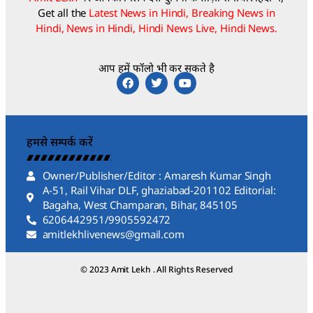
Get all the
Latest News in Hindi, Breaking News in
Hindi, News in Hindi, Hindi News Live, Hindi News.
आप हमें फॉलो भी कर सकते है
हमसे सम्पर्क करें
Owner/Publisher/Editor : Amaresh Kumar Singh
A-51, Rail Vihar DLF, ghaziabad-201102 Editorial:
Bagaha, West Champaran, Bihar, 845105
6206442951/9905592472
amitlekhlivenews@gmail.com
© 2023 Amit Lekh . All Rights Reserved