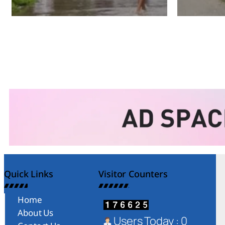
Amit Lekh
Amit Le
Quick Links
Visitor Counters
Home
About Us
Users Today : 0