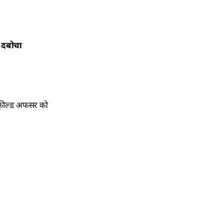
र दबोचा
े फील्ड अफसर को