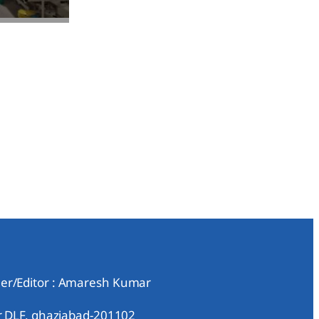
er/Editor : Amaresh Kumar
ar DLF, ghaziabad-201102