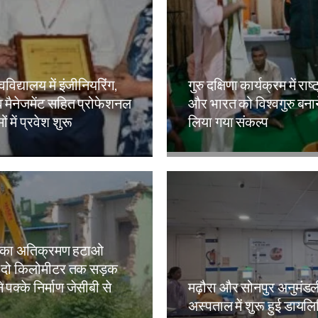
वविद्यालय में इंजीनियरिंग,
गुरु दक्षिणा कार्यक्रम में राष्
 मैनेजमेंट सहित प्रोफेशनल
और भारत को विश्वगुरु बना
ं में प्रवेश शुरू
लिया गया संकल्प
kh
Amit Lekh
 का अतिक्रमण हटाओ
 दो किलोमीटर तक सड़क
े पक्के निर्माण जेसीबी से
मढ़ौरा और सोनपुर अनुमंड
अस्पताल में शुरू हुई डायल