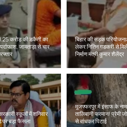
ं 1.25 करोड़ की डकैती का
बिहार की सड़क परियोजना
ं पर्दाफाश, जामताड़ा से चार
लेकर नितिन गडकरी से मिल
रफ्तार
निर्माण मंत्री कुमार शैलेंद्र
kh
Amit Lekh
मुजफ्फरपुर में इंसाफ के ना
सरकारी स्कूलों में शनिवार
तालिबानी फरमान! प्रेमी जोड
े पर बड़ा फैसला
से बांधकर पिटाई