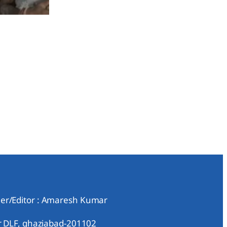
er/Editor : Amaresh Kumar
ar DLF, ghaziabad-201102