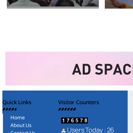
Amit Lekh
Amit Le
Quick Links
Visitor Counters
Home
About Us
Users Today : 26
Contact Us