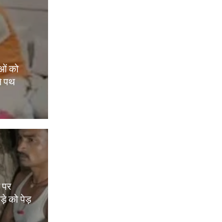
ओं को
े पथ
म पर
़े को पेड़