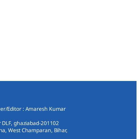
er/Editor : Amaresh Kumar
ar DLF, ghaziabad-201102
aha, West Champaran, Bihar,