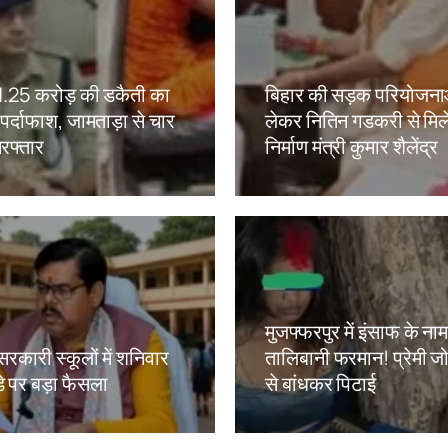
ं 1.25 करोड़ की डकैती का
बिहार की सड़क परियोजना
ं पर्दाफाश, जामताड़ा से चार
लेकर नितिन गडकरी से मिल
रफ्तार
निर्माण मंत्री कुमार शैलेंद्र
kh
Amit Lekh
मुजफ्फरपुर में इंसाफ के ना
सरकारी स्कूलों में शनिवार
तालिबानी फरमान! प्रेमी जोड
े पर बड़ा फैसला
से बांधकर पिटाई
kh
Amit Lekh