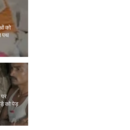
ओं को
े पथ
म पर
़े को पेड़