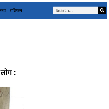
स्थ्य
राशिफल
 लोग :