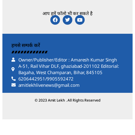
आप हमें फॉलो भी कर सकते है
हमसे सम्पर्क करें
Owner/Publisher/Editor : Amaresh Kumar Singh
A-51, Rail Vihar DLF, ghaziabad-201102 Editorial:
Bagaha, West Champaran, Bihar, 845105
6206442951/9905592472
amitlekhlivenews@gmail.com
© 2023 Amit Lekh . All Rights Reserved