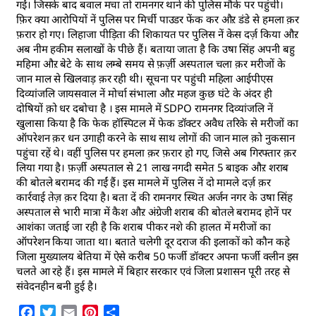
गईं। जिसके बाद बवाल मचा तो रामनगर थाने की पुलिस मौके पर पहुंची।
फ़िर क्या आरोपियों नें पुलिस पर मिर्ची पाउडर फेंक कर औऱ डंडे से हमला क़र
फ़रार हो गए। लिहाजा पीड़िता की शिकायत पर पुलिस नें केस दर्ज़ किया औऱ
अब नीम हकीम सलाखों के पीछे हैं। बताया जाता है कि उषा सिंह अपनी बहु
महिमा औऱ बेटे के साथ लम्बे समय से फ़र्ज़ी अस्पताल चला क़र मरीजों के
जान माल से खिलवाड़ क़र रही थी। सूचना पर पहुंची महिला आईपीएस
दिव्यांजलि जायसवाल नें मोर्चा संभाला औऱ महज कुछ घंटे के अंदर ही
दोषियों क़ो धर दबोचा है । इस मामले में SDPO रामनगर दिव्यांजलि नें
खुलासा किया है कि फेक हॉस्पिटल में फेक डॉक्टर अवैध तरिके से मरीजों का
ऑपरेशन क़र धन उगाही करने के साथ साथ लोगों की जान माल क़ो नुकसान
पहुंचा रहें थे। वहीं पुलिस पर हमला क़र फ़रार हो गए, जिसे अब गिरफ्तार क़र
लिया गया है। फ़र्ज़ी अस्पताल से 21 लाख नगदी समेत 5 बाइक औऱ शराब
की बोतले बरामद की गईं हैं। इस मामले में पुलिस नें दो मामले दर्ज़ क़र
कार्रवाई तेज़ क़र दिया है। बता दें की रामनगर स्थित अर्जन नगर के उषा सिंह
अस्पताल से भारी मात्रा में कैश औऱ अंग्रेजी शराब की बोतले बरामद होनें पर
आशंका जताई जा रही है कि शराब पीकर नशे की हालत में मरीजों का
ऑपरेशन किया जाता था। बताते चलेगी दूर दराज की इलाकों को कौन कहे
जिला मुख्यालय बेतिया में ऐसे करीब 50 फर्जी डॉक्टर अपना फर्जी क्लीन इस
चलते आ रहे हैं। इस मामले में बिहार सरकार एवं जिला प्रशासन पूरी तरह से
संवेदनहीन बनी हुई है।
Facebook
Twitter
Email
Pinterest
Share