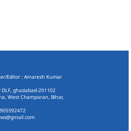
er/Editor : Amaresh Kumar
ar DLF, ghaziabad-201102
aha, West Champaran, Bihar,
9905592472
news@gmail.com