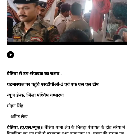
बेतिया से उप-संपादक का चश्मा :
घटनास्थल पर पहुंचे एसडीपीओ-2 एवं एफ एस एल टीम
न्यूज़ डेस्क, जिला पश्चिम चम्पारण
मोहन सिंह
– अमिट लेख
बेतिया, (ए.एल.न्यूज़)।
बैरिया थाना क्षेत्र के भितहा पंचायत के हॉट सरैया में
विवाहिता का शव पंखे से लटकाता हुआ पाया गया था। घटना की सूचना पर