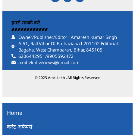
हमसे सम्पर्क करें
Owner/Publisher/Editor : Amaresh Kumar Singh
A-51, Rail Vihar DLF, ghaziabad-201102 Editorial:
Bagaha, West Champaran, Bihar, 845105
6206442951/9905592472
amitlekhlivenews@gmail.com
© 2023 Amit Lekh . All Rights Reserved
Home
करंट अफेयर्स