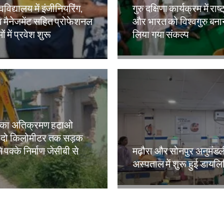
वविद्यालय में इंजीनियरिंग,
गुरु दक्षिणा कार्यक्रम में राष्
 मैनेजमेंट सहित प्रोफेशनल
और भारत को विश्वगुरु बना
ं में प्रवेश शुरू
लिया गया संकल्प
kh
Amit Lekh
 का अतिक्रमण हटाओ
 दो किलोमीटर तक सड़क
े पक्के निर्माण जेसीबी से
मढ़ौरा और सोनपुर अनुमंड
अस्पताल में शुरू हुई डायल
kh
Amit Lekh