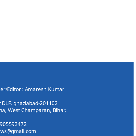
er/Editor : Amaresh Kumar
ar DLF, ghaziabad-201102
aha, West Champaran, Bihar,
9905592472
news@gmail.com