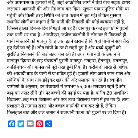
और आसपास के इलाकों में है, जहां आक्रोशित लोगों ने घंटों बीच सड़क टायर
जलाकर आगजनी की और रोड जाम कर दिया। सूचना पाकर पुलिस मौके पर
पहुंची और किसी तरह स्थिति को शांत कराने में जुट गई। लेकिन गुस्साए
स्थानीय लोगों का कहना है कि पानी की निकासी की कोई व्यवस्था नहीं है,
जिससे हालत दिन-ब-दिन बिगड़ते जा रहे हैं। दानापुर के कई इलाकों में घुटनों
तक पानी भर गया है। आरपीएस, जजेज कॉलोनी में लोग घर से निकलते ही
पानी में उतरने को मजबूर हैं। हालात इतने खराब हैं कि यहां पानी में सांप तैरते
हुए देखे जा रहे हैं। लोग सांपों के डर से सहमे हुए हैं और बच्चे-बुजुर्गों को
सुरक्षित निकालने की जद्दोजहद चल रही है। उधर, गंगा नदी के उफान ने
दानापुर दियारा के छह पंचायतों पुरानी पानापुर, गंगहारा, हेतनपुर, पतलापुर,
कासिमचक और मानस को पूरी तरह डुबो दिया है। करीब दो लाख से अधिक
की आबादी बाढ़ के पानी से प्रभावित हुई है। हजारों लोग अपने जान-माल और
मवेशियों के साथ गांव छोड़कर शहर की ओर पलायन कर रहे हैं। स्थानीय
ग्रामीणों के अनुसार, इन पंचायतों में लगभग 55,000 मतदाता रहते हैं और
बाढ़ का असर सीधे तौर पर बच्चों की पढ़ाई पर पड़ा है। करीब 20 प्राथमिक
विद्यालय, छह मध्य विद्यालय और एक उच्च विद्यालय पानी में डूब गए हैं। लोग
प्रशासन से तत्काल राहत और बचाव कार्य की मांग कर रहे हैं, लेकिन
फिलहाल बाढ़ और जल जमाव ने राजधानी पटना को घुटनों पर ला दिया है।
Facebook
Twitter
Email
Pinterest
Share