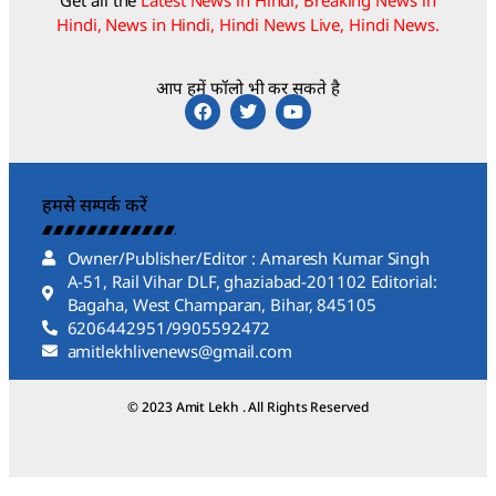
Hindi, News in Hindi, Hindi News Live, Hindi News.
आप हमें फॉलो भी कर सकते है
हमसे सम्पर्क करें
Owner/Publisher/Editor : Amaresh Kumar Singh
A-51, Rail Vihar DLF, ghaziabad-201102 Editorial:
Bagaha, West Champaran, Bihar, 845105
6206442951/9905592472
amitlekhlivenews@gmail.com
© 2023 Amit Lekh . All Rights Reserved