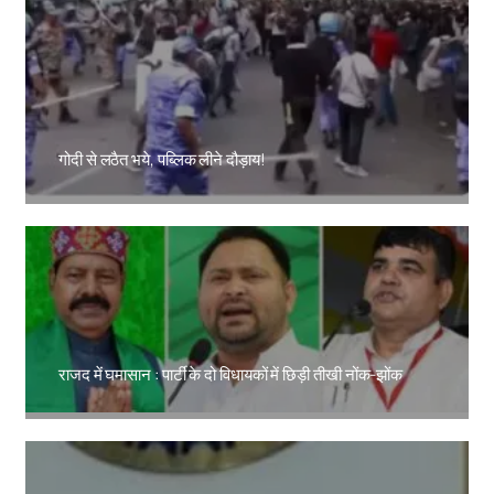
गोदी से लठैत भये, पब्लिक लीने दौड़ाय!
Amit Lekh
राजद में घमासान : पार्टी के दो विधायकों में छिड़ी तीखी नोंक-झोंक
Amit Lekh