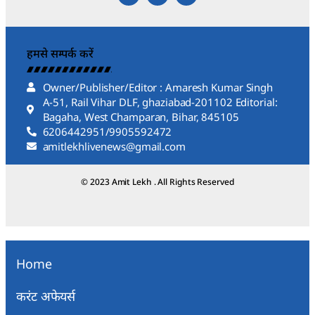
हमसे सम्पर्क करें
Owner/Publisher/Editor : Amaresh Kumar Singh
A-51, Rail Vihar DLF, ghaziabad-201102 Editorial:
Bagaha, West Champaran, Bihar, 845105
6206442951/9905592472
amitlekhlivenews@gmail.com
© 2023 Amit Lekh . All Rights Reserved
Home
करंट अफेयर्स