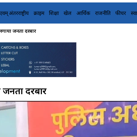
य एवम् अंतरराष्ट्रीय
क्राइम
शिक्षा
खेल
आर्थिक
राजनीति
फीचर
स्वा
ें लगाया जनता दरबार
या जनता दरबार