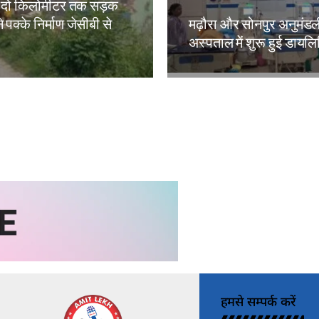
 दो किलोमीटर तक सड़क
े पक्के निर्माण जेसीबी से
मढ़ौरा और सोनपुर अनुमंड
अस्पताल में शुरू हुई डायल
kh
Amit Lekh
हमसे सम्पर्क करें