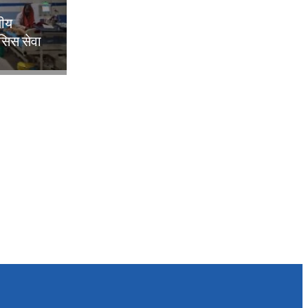
लीय
िसिस सेवा