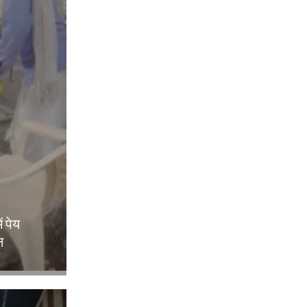
ं पेय
न