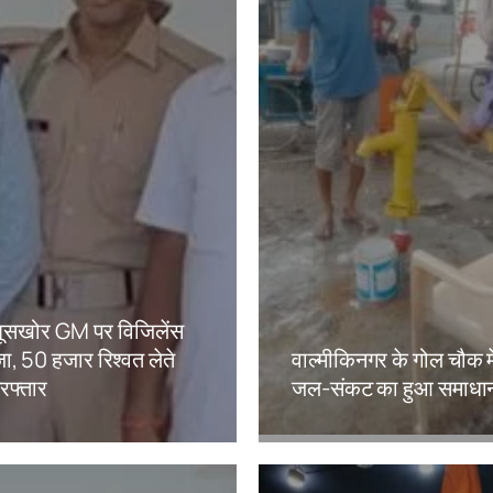
ं घूसखोर GM पर विजिलेंस
ा, 50 हजार रिश्वत लेते
वाल्मीकिनगर के गोल चौक मे
िरफ्तार
जल-संकट का हुआ समाधा
kh
Amit Lekh