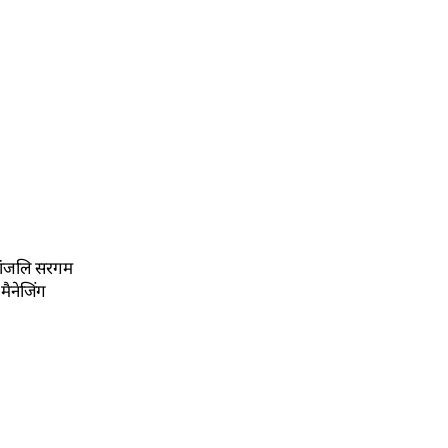
वरांजलि सरगम
मैनेजिंग