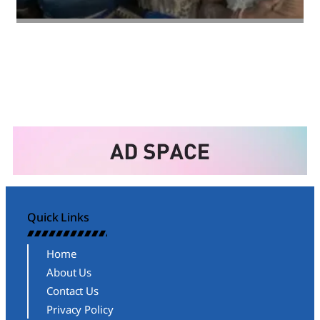
Amit Lekh
Quick Links
Home
About Us
Contact Us
Privacy Policy