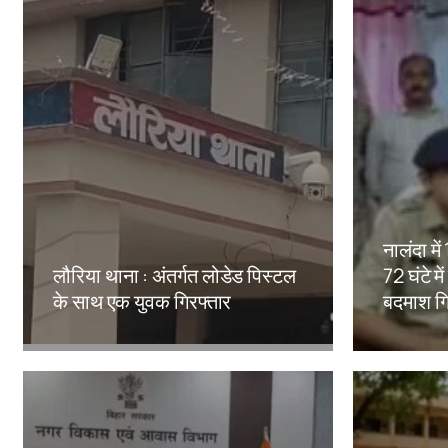
नालंदा मे
लौरिया थाना : अंतर्गत लोडेड पिस्टल
72 घंटे मे
के साथ एक युवक गिरफ्तार
बदमाश गि
Amit Lekh
Amit Le