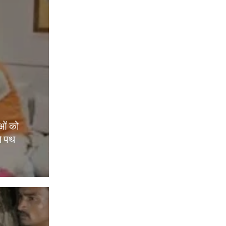
ओं को
े पथ