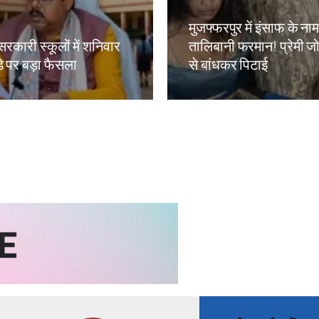
मुजफ्फरपुर में इंसाफ के ना
सरकारी स्कूलों में शनिवार
तालिबानी फरमान! प्रेमी जोड
े पर बड़ा फैसला
से बांधकर पिटाई
kh
Amit Lekh