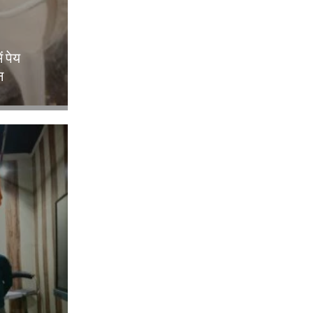
ं पेय
न