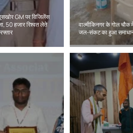
ं घूसखोर GM पर विजिलेंस
ा, 50 हजार रिश्वत लेते
वाल्मीकिनगर के गोल चौक मे
िरफ्तार
जल-संकट का हुआ समाधा
kh
Amit Lekh